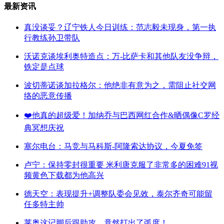
最新资讯
真没谈妥？辽宁铁人今日训练：范志毅未现身，第一执
行教练孙卫带队
沃诺克谈埃利奥特造点：万-比萨卡和其他队友没争辩，
铁定是点球
波切蒂诺谈加拉格尔：他绝非有意为之，需阻止社交网
络的恶意传播
❤️他真的超级爱！加纳乔与巴西网红合作&晒偶像C罗经
典冥想庆祝
塞尔电台：马竞与马科斯-阿隆索达协议，今夏免签
卢宁：保持零封很重要 米利唐克服了非常多的困难91视
频黄色下载都为他高兴
德天空：表现提升+调整队委会见效，泰尔齐奇可能留
任多特主帅
莱奥这记脚后跟助攻，竟然打出了弧度！