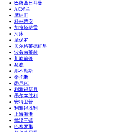
巴黎圣日耳曼
AC米兰
摩纳哥
科林蒂安
加拉塔萨雷
河床
圣保罗
贝尔格莱德红星
波兹南莱赫
川崎前锋
马赛
那不勒斯
桑托斯
悉尼FC
利雅得新月
墨尔本胜利
安特卫普
利雅得胜利
上海海港
武汉三镇
巴塞罗那