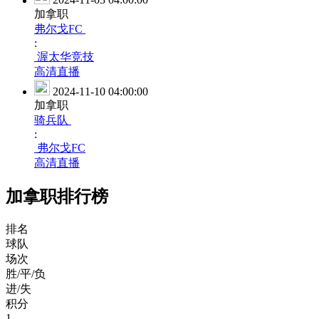
2024-11-03 04:00:00
加拿职
弗尔戈FC
:
渥太华竞技
高清直播
2024-11-10 04:00:00
加拿职
骑兵队
:
弗尔戈FC
高清直播
加拿职排行榜
排名
球队
场次
胜/平/负
进/失
积分
1