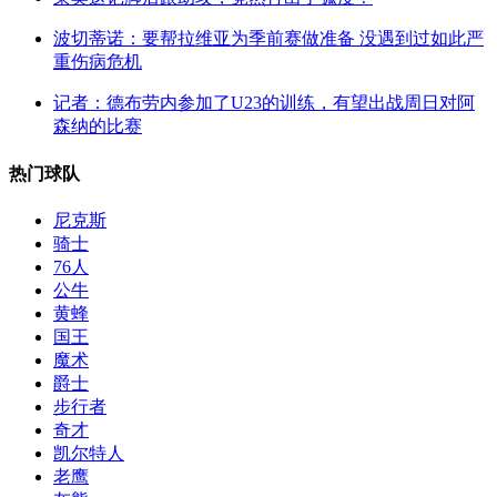
波切蒂诺：要帮拉维亚为季前赛做准备 没遇到过如此严
重伤病危机
记者：德布劳内参加了U23的训练，有望出战周日对阿
森纳的比赛
热门球队
尼克斯
骑士
76人
公牛
黄蜂
国王
魔术
爵士
步行者
奇才
凯尔特人
老鹰