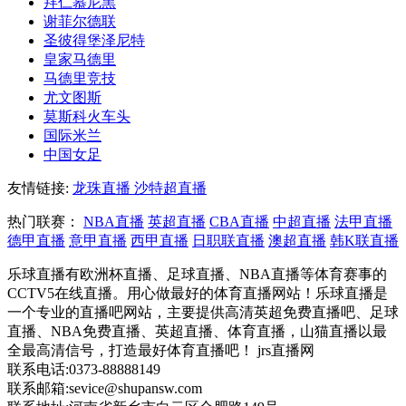
拜仁慕尼黑
谢菲尔德联
圣彼得堡泽尼特
皇家马德里
马德里竞技
尤文图斯
莫斯科火车头
国际米兰
中国女足
友情链接:
龙珠直播
沙特超直播
热门联赛：
NBA直播
英超直播
CBA直播
中超直播
法甲直播
德甲直播
意甲直播
西甲直播
日职联直播
澳超直播
韩K联直播
乐球直播有欧洲杯直播、足球直播、NBA直播等体育赛事的
CCTV5在线直播。用心做最好的体育直播网站！乐球直播是
一个专业的直播吧网站，主要提供高清英超免费直播吧、足球
直播、NBA免费直播、英超直播、体育直播，山猫直播以最
全最高清信号，打造最好体育直播吧！ jrs直播网
联系电话:0373-88888149
联系邮箱:sevice@shupansw.com