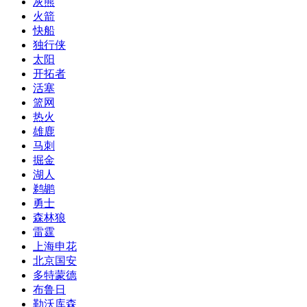
灰熊
火箭
快船
独行侠
太阳
开拓者
活塞
篮网
热火
雄鹿
马刺
掘金
湖人
鹈鹕
勇士
森林狼
雷霆
上海申花
北京国安
多特蒙德
布鲁日
勒沃库森