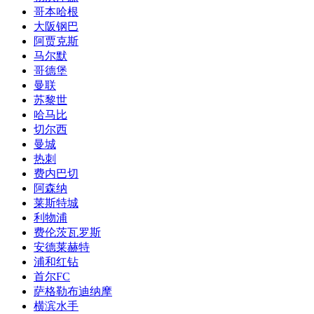
哥本哈根
大阪钢巴
阿贾克斯
马尔默
哥德堡
曼联
苏黎世
哈马比
切尔西
曼城
热刺
费内巴切
阿森纳
莱斯特城
利物浦
费伦茨瓦罗斯
安德莱赫特
浦和红钻
首尔FC
萨格勒布迪纳摩
横滨水手