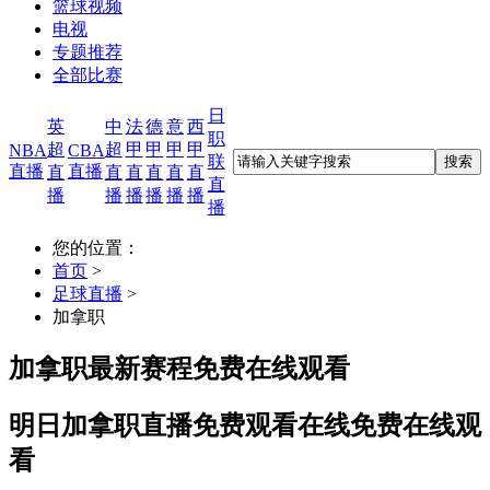
篮球视频
电视
专题推荐
全部比赛
日
英
中
法
德
意
西
职
超
超
甲
甲
甲
甲
NBA
CBA
联
直播
直播
直
直
直
直
直
直
直
播
播
播
播
播
播
播
您的位置：
首页
>
足球直播
>
加拿职
加拿职最新赛程免费在线观看
明日加拿职直播免费观看在线免费在线观
看